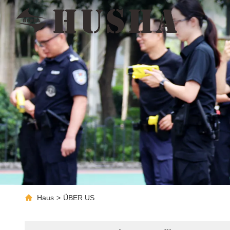
Haus
>
ÜBER US