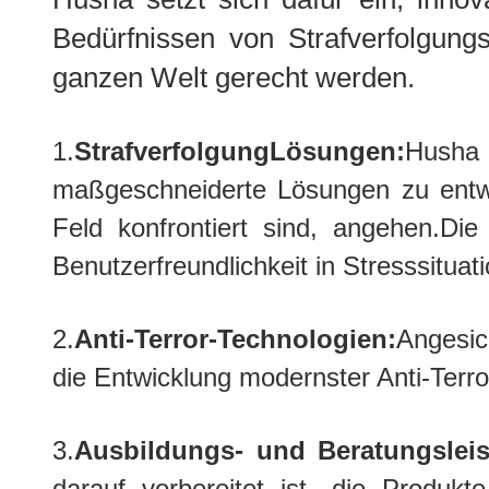
Bedürfnissen von Strafverfolgungs
ganzen Welt gerecht werden.
1.
Strafverfolgung
Lösungen
:
Husha 
maßgeschneiderte Lösungen zu entwic
Feld konfrontiert sind, angehen.Di
Benutzerfreundlichkeit in Stresssituat
2.
Anti-Terror-Technologien:
Angesic
die Entwicklung modernster Anti-Terro
3.
Ausbildungs- und Beratungslei
darauf vorbereitet ist, die Produ