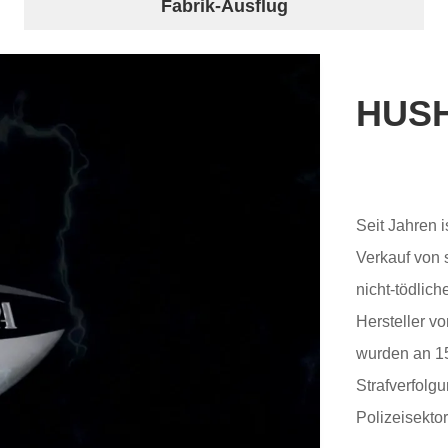
Fabrik-Ausflug
HUS
Seit Jahren 
Verkauf von s
nicht-tödlich
Hersteller von E
wurden an 15
Strafverfolg
Polizeisekto