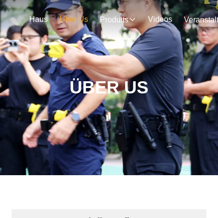
Haus
Über Us
Videos
Produits
ÜBER US