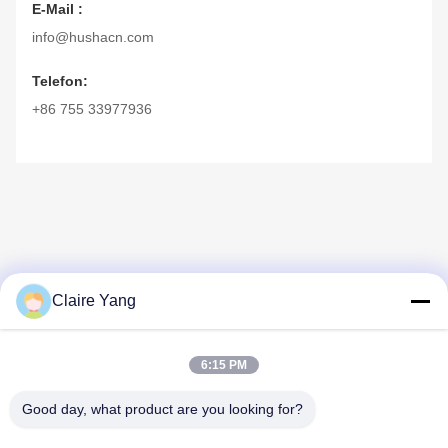
E-Mail :
info@hushacn.com
Telefon:
+86 755 33977936
Claire Yang
Schnelle Kontaktaufnahme
6:15 PM
Adresse
Good day, what product are you looking for?
17. Stockwerk, Block 9A, Baoneng Science Park, Qinghu
Gemeinde, Longhua Bezirk, Shenzhen Stadt, Guangdong