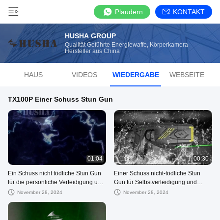
Plaudern
KONTAKT
HUSHA GROUP
Qualität Geführte Energiewaffe, Körperkamera
Hersteller aus China
HAUS
VIDEOS
WIEDERGABE
WEBSEITE
TX100P Einer Schuss Stun Gun
01:04
00:30
Ein Schuss nicht tödliche Stun Gun
Einer Schuss nicht-tödliche Stun
für die persönliche Verteidigung und
Gun für Selbstverteidigung und
Massenkontrolle
Aufruhrbekämpfung Aktivitäten
November 28, 2024
November 28, 2024