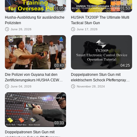
01:05
01:53
Husha-Ausbildung für ausländische
HUSHA TX200P The Ultimate Multi
Polizisten
Tactical Stun Gun
June 26, 2026
June 17, 2026
03:43
04:25
Die Polizei von Guyana hat den
Doppelpatronen Stun Gun mit
Zertifizierungskurs HUSHA CEW
elektrischem Schock Pfefferspray
TX200P gestartet
und Fernbedienung
June 04, 2026
November 28, 2024
03:33
Doppelpatronen Stun Gun mit