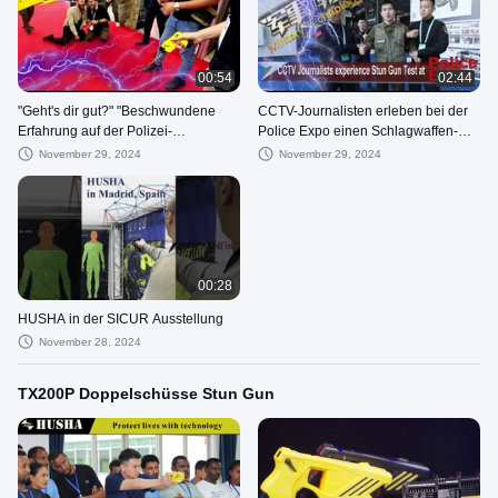
00:54
02:44
"Geht's dir gut?" "Beschwundene
CCTV-Journalisten erleben bei der
Erfahrung auf der Polizei-
Police Expo einen Schlagwaffen-
Ausstellung".
Test
November 29, 2024
November 29, 2024
00:28
HUSHA in der SICUR Ausstellung
November 28, 2024
TX200P Doppelschüsse Stun Gun