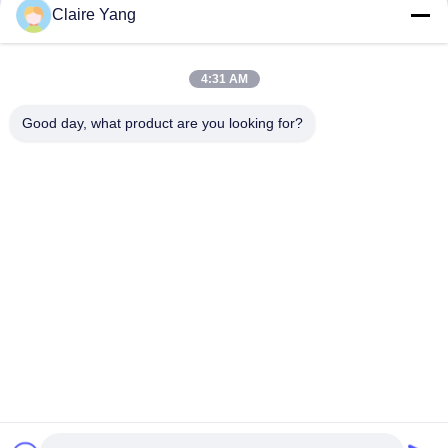
Claire Yang
01:15
00:46
SS400 - Elektronische Steuerstange
SK100 - Elektronischer
4:31 AM
des Typs T
Steuerungstrainingsdolch
August 05, 2026
June 04, 2026
Good day, what product are you looking for?
02:12
HUSHA Unternehmen Einführung
June 15, 2026