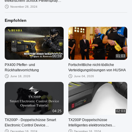
elektrischem Schock Pfefferspray
und Fernbedienung
November 28, 2024
Empfohlen
00:59
01:03
PX400 Pfeffer- und
Fortschrittliche nicht-tödliche
Rückhaltevorrichtung
Verteidigungslösungen von HUSHA
June 18, 2026
June 04, 2026
04:25
02:03
TX200P - Doppelschüsse Smart
TX200P Doppelschüsse
Electronic Control Device
Intelligentes elektronisches
Betriebsleitfaden
Steuergerät
December 16, 2024
December 16, 2024