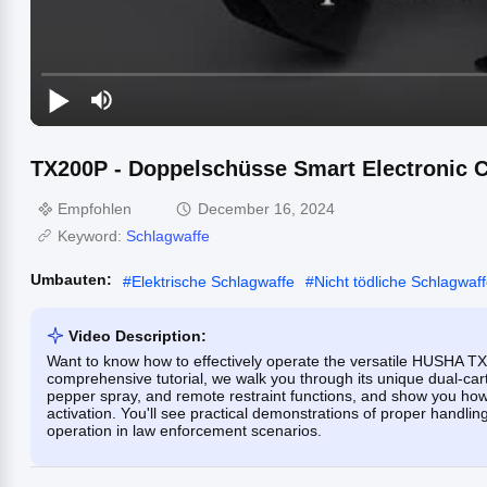
TX200P - Doppelschüsse Smart Electronic Co
Empfohlen
December 16, 2024
Keyword:
Schlagwaffe
Umbauten:
#
Elektrische Schlagwaffe
#
Nicht tödliche Schlagwaf
Video Description:
Want to know how to effectively operate the versatile HUSHA TX2
comprehensive tutorial, we walk you through its unique dual-ca
pepper spray, and remote restraint functions, and show you how 
activation. You'll see practical demonstrations of proper handl
operation in law enforcement scenarios.