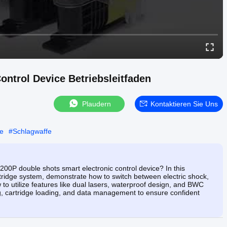
ntrol Device Betriebsleitfaden
Plaudern
Kontaktieren Sie Uns
fe
#
Schlagwaffe
00P double shots smart electronic control device? In this
rtridge system, demonstrate how to switch between electric shock,
to utilize features like dual lasers, waterproof design, and BWC
ing, cartridge loading, and data management to ensure confident