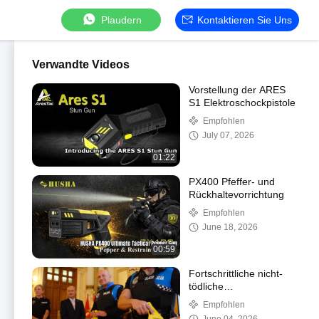
Plaudern
Kontaktieren Sie Uns
Verwandte Videos
Vorstellung der ARES
S1 Elektroschockpistole
Empfohlen
July 07, 2026
01:22
PX400 Pfeffer- und
Rückhaltevorrichtung
Empfohlen
June 18, 2026
00:59
Fortschrittliche nicht-
tödliche
Verteidigungslösungen
Empfohlen
von HUSHA