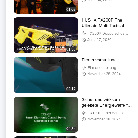
June 04, 2026
01:03
HUSHA TX200P The
Ultimate Multi Tactical
Stun Gun
TX200P Doppelschüsse
Stun Gun
June 17, 2026
01:53
Firmenvorstellung
Firmeneinleitung
November 28, 2024
02:12
Sicher und wirksam
geleitete Energiewaffe für
Strafverfolgungsbehörden
TX100P Einer Schuss
Stun Gun
November 28, 2024
04:34