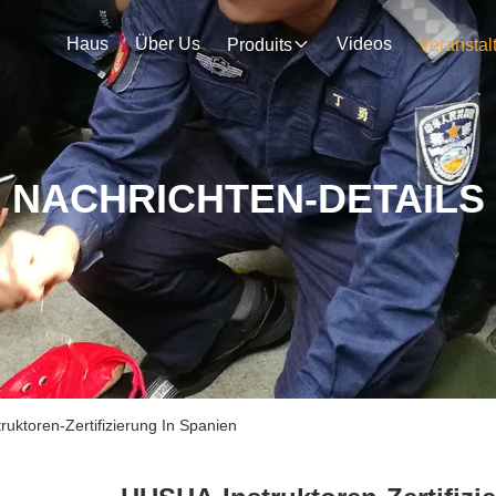
Haus
Über Us
Videos
Produits
NACHRICHTEN-DETAILS
uktoren-Zertifizierung In Spanien