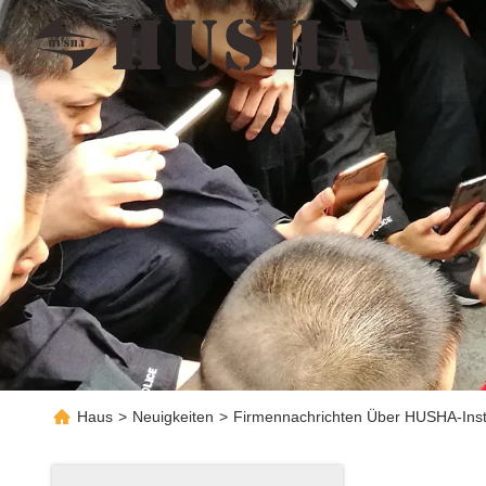
Haus
>
Neuigkeiten
>
Firmennachrichten Über HUSHA-Instr