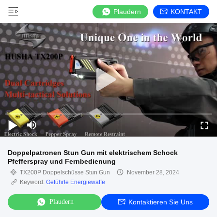
Plaudern
KONTAKT
Doppelpatronen Stun Gun mit elektrischem Schock
Pfefferspray und Fernbedienung
TX200P Doppelschüsse Stun Gun
November 28, 2024
Keyword:
Geführte Energiewaffe
Plaudern
Kontaktieren Sie Uns