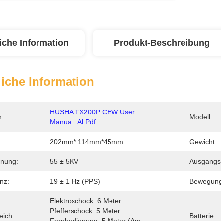
iche Information
Produkt-Beschreibung
iche Information
HUSHA TX200P CEW User 
n:
Modell:
Manua...al.pdf
202mm* 114mm*45mm
Gewicht:
nung:
55 ± 5KV
Ausgangs
nz:
19 ± 1 Hz (PPS)
Bewegungs
Elektroschock: 6 Meter 
Pfefferschock: 5 Meter 
eich:
Batterie:
Fernbedienung: 5 Meter (am 