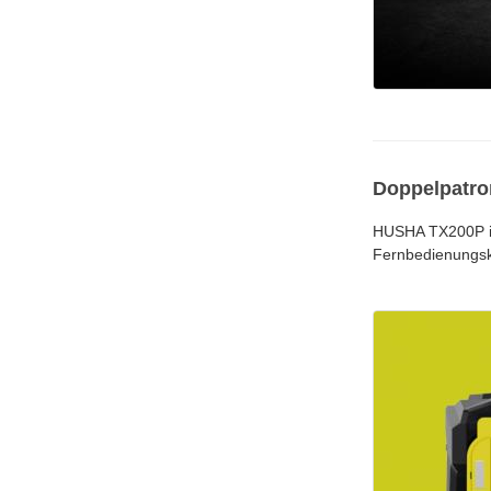
Doppelpatr
HUSHA TX200P ist
Fernbedienungska