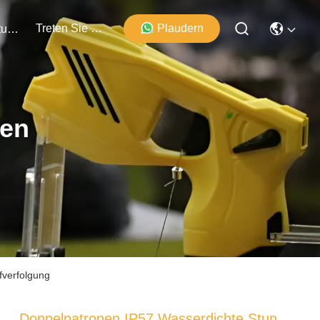
Treten Sie Mit Uns In Verbindung
Plaudern
Veranstaltungen
ten
fverfolgung
Doppelpatronen IP57 Wasserdichte Stun