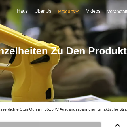
Haus
Über Us
Videos
Produits
nzelheiten Zu Den Produk
sserdichte Stun Gun mit 55±5KV Ausgangsspannung für taktische Stra