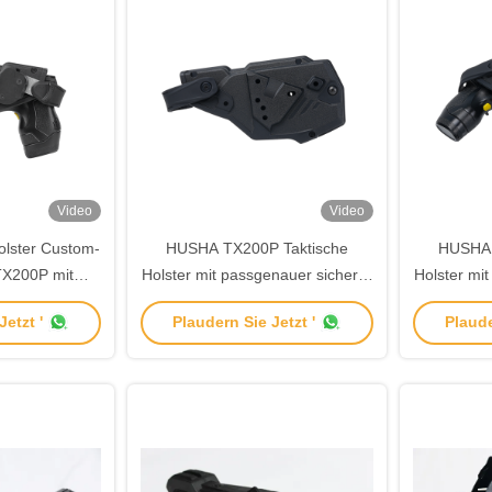
Video
Video
olster Custom-
HUSHA TX200P Taktische
HUSHA 
TX200P mit
Holster mit passgenauer sicherer
Holster mit
wahrung und
Halterung und schnellem Zugriff
schnellem
etzt '
Plaudern Sie Jetzt '
Plaude
Zugriff
für Elektroschockwaffen
Konstrukt