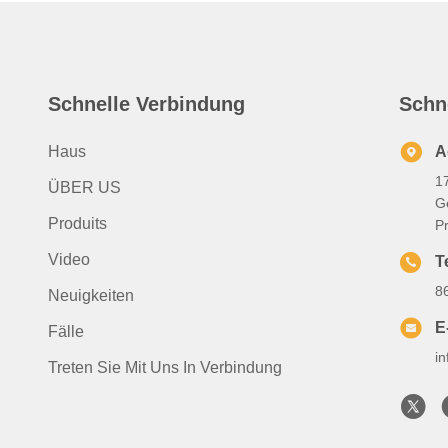
Schnelle Verbindung
Schn
Haus
A
1
ÜBER US
G
Produits
P
Video
T
8
Neuigkeiten
E
Fälle
i
Treten Sie Mit Uns In Verbindung