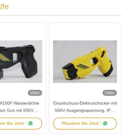
ffe
Video
Video
100P Wasserdichte
Einzelschuss-Elektroschocker mit
tun Gun mit 55KV
55KV Ausgangsspannung, IP57
ngsspannung und
wasserdicht und 7 Meter
rn Sie Jetzt '
Plaudern Sie Jetzt '
ladbare Batterie für
Reichweite für
rfolgungsbehörden
Strafverfolgungsbehörden