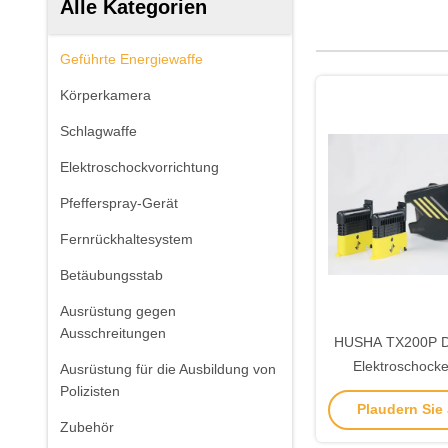
Alle Kategorien
Geführte Energiewaffe
Körperkamera
Schlagwaffe
Elektroschockvorrichtung
Pfefferspray-Gerät
Fernrückhaltesystem
Betäubungsstab
Ausrüstung gegen
Ausschreitungen
HUSHA TX200P D
Elektroschocke
Ausrüstung für die Ausbildung von
Wasserdichtigke
Polizisten
Plaudern Sie J
Ausgangsspann
Zubehör
Strafverf