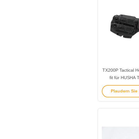
TX200P Tactical H
fit für HUSHA 
sicherer Aufbe
Plaudern Sie J
schnellen 