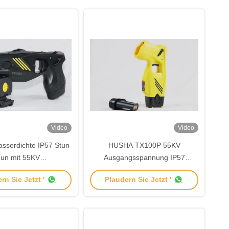
Video
Video
serdichte IP57 Stun
HUSHA TX100P 55KV
un mit 55KV
Ausgangsspannung IP57
ngsspannung und
Wasserdichte Stun Gun mit 7
rn Sie Jetzt '
Plaudern Sie Jetzt '
ladbare Batterie für
Meter Reichweite für
rfolgungsbehörden
Strafverfolgungsbehörden