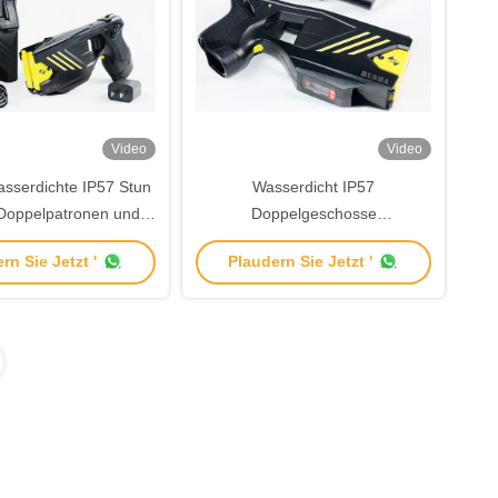
Video
Video
serdichte IP57 Stun
Wasserdicht IP57
Doppelpatronen und
Doppelgeschosse
usgangsspannung für
Fernbedienung Stun Gun
rn Sie Jetzt '
Plaudern Sie Jetzt '
rfolgungsbehörden
TX200P für die Strafverfolgung