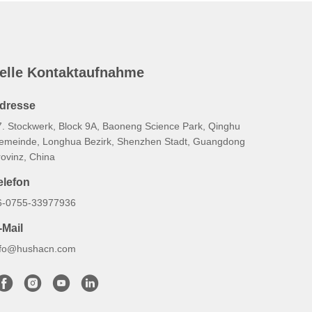
elle Kontaktaufnahme
dresse
7. Stockwerk, Block 9A, Baoneng Science Park, Qinghu
emeinde, Longhua Bezirk, Shenzhen Stadt, Guangdong
rovinz, China
elefon
6-0755-33977936
-Mail
nfo@hushacn.com