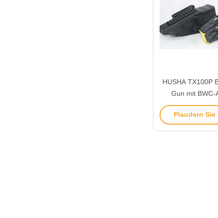
HUSHA TX100P Bl
Gun mit BWC-Ak
wasserdicht IP
Plaudern Sie J
Ausgangsspa
Strafverfolgun