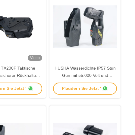
Video
TX200P Taktische
HUSHA Wasserdichte IP57 Stun
 sicherer Rückhaltung,
Gun mit 55.000 Volt und
 Zugriff und robuster
Bluetooth Funktion für die
rn Sie Jetzt '
Plaudern Sie Jetzt '
ion für Energiewaffen
Strafverfolgung