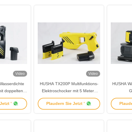
Video
Video
asserdichte
HUSHA TX200P Multifunktions-
HUSHA Was
it doppelten
Elektroschocker mit 5 Metern
G
al Display für
effektiver Reichweite,
Ausga
etzt '
Plaudern Sie Jetzt '
Plaude
gsbehörden
Doppelkartuschen und IP57-
wiederauf
Wasserdichtigkeit
Strafve