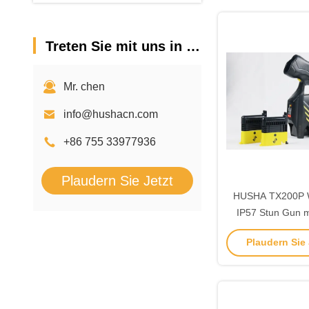
Treten Sie mit uns in Verbindung
Mr. chen
info@hushacn.com
+86 755 33977936
Plaudern Sie Jetzt
HUSHA TX200P W
IP57 Stun Gun m
Patronen und Digit
Plaudern Sie J
Strafverfolgun