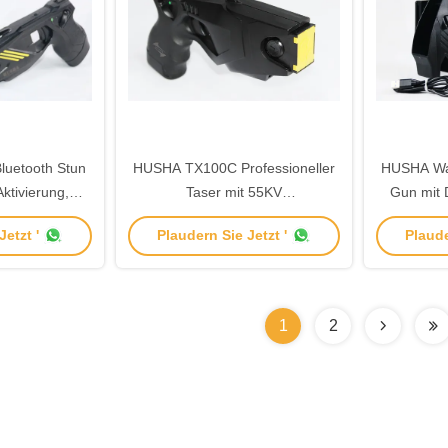
uetooth Stun
HUSHA TX100C Professioneller
HUSHA Was
tivierung,
Taser mit 55KV
Gun mit 
57 und 55KV
Ausgangsspannung, Laserzieler
55±5KV A
etzt '
Plaudern Sie Jetzt '
Plaude
nnung für
und 5-Sekunden-Countdown für
Strafve
gsbehörden
Strafverfolgungsbehörden
1
2