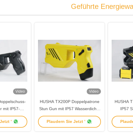
Geführte Energiewa
Video
Video
oppelschuss-
HUSHA TX200P Doppelpatrone
HUSHA TX
r mit IP57-
Stun Gun mit IP57 Wasserdichte
IP57 S
it und 55 kV
und 50KV Ausgangsspannung
Ausga
etzt '
Plaudern Sie Jetzt '
Plaude
ung für die
für Strafverfolgungsbehörden
wiederauf
olgung
Strafve