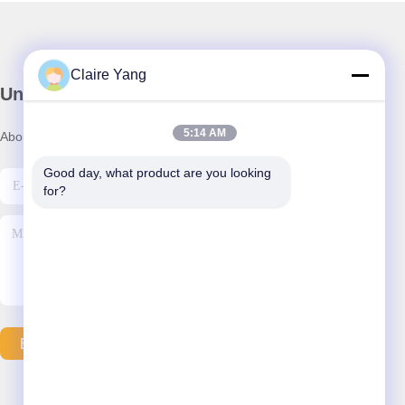
Claire Yang
Unser Newsletter
5:14 AM
Abonnieren Sie unseren Newsletter für Rabatte und mehr.
Good day, what product are you looking 
for?
E-Mail Senden