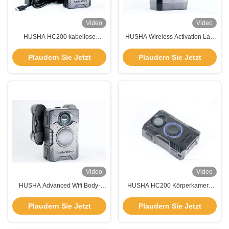
Video
Video
HUSHA HC200 kabellose
HUSHA Wireless Activation Law
Körperkamera mit Live-
Enforcement Körperkamera mit
Streaming-HDR-Aufnahme und
Live-Streaming und IP67-
Plaudern Sie Jetzt
Plaudern Sie Jetzt
IP67-Wasserdichtigkeit
Wasserdichtheit
Video
Video
HUSHA Advanced Wifi Body-
HUSHA HC200 Körperkamera
Worn Camera mit
mit langer Akkulaufzeit robustes
720P/1080P/1296P/1440P/1512P
Design und drahtlose Aktivierung
Plaudern Sie Jetzt
Plaudern Sie Jetzt
Auflösung, IP67 Wasserdicht und
für Strafverfolgungsbehörden
12 Stunden Akkulaufzeit