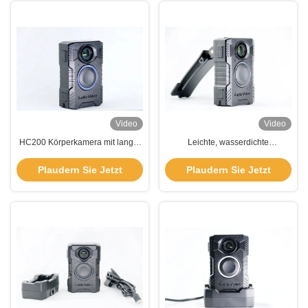
Video
Video
HC200 Körperkamera mit langer
Leichte, wasserdichte
Akkulaufzeit, robustem Design
Körperkamera HC200 mit
und HDR-Aufzeichnung für
kabelloser Aktivierung und langer
Plaudern Sie Jetzt
Plaudern Sie Jetzt
Strafverfolgungsbehörden
Akkulaufzeit