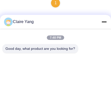
1
Claire Yang
Schnelle Kontaktaufnahme
7:40 PM
Adresse
Good day, what product are you looking for?
17. Stockwerk, Block 9A, Baoneng Science Park, Qinghu
Gemeinde, Longhua Bezirk, Shenzhen Stadt, Guangdong
Provinz, China
Telefon
86-0755-33977936
E-Mail
info@hushacn.com