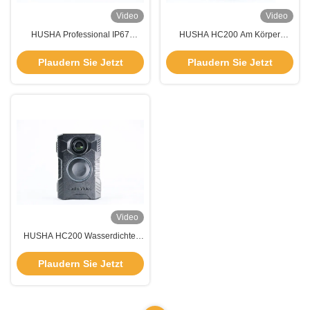
Video
Video
HUSHA Professional IP67
HUSHA HC200 Am Körper
wasserdichte Körperkamera mit
getragene Kamera mit langer
12-Stunden Akkulaufzeit und 2-
Akkulaufzeit, wasserdicht und
Plaudern Sie Jetzt
Plaudern Sie Jetzt
Meter-Test
kabelloser Aktivierung für die
Strafverfolgung
Video
HUSHA HC200 Wasserdichte,
am Körper getragene Kamera mit
kabelloser Aktivierung und langer
Plaudern Sie Jetzt
Akkulaufzeit für die
Strafverfolgung