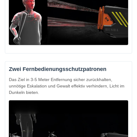
Zwei Fernbedienungsschutzpatronen
Das Ziel in 3-5 Meter Entfernung sicher zurückhalten,
unnötige Eskalation und Gewalt effektiv verhindern, Licht im
Dunkeln bieten.