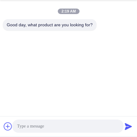
verwendet wird.
2:19 AM
Good day, what product are you looking for?
BWC-Aktivierung
Wenn der Sicherheitsschalter eingeschaltet ist, wird ein
Bluetooth-Signal gesendet, um die Körperkamera in der
Nähe in den Aufnahmemodus zu aktivieren.um
sicherzustellen, dass Strafverfolgungsbeweise rechtzeitig