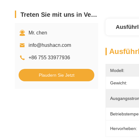
Treten Sie mit uns in Verbindung
Ausführl
Mr. chen
info@hushacn.com
Ausführl
+86 755 33977936
Modell:
Plaudern Sie Jetzt
Gewicht:
Ausgangsstro
Betriebstemper
Hervorheben: