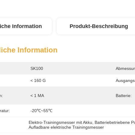
iche Information
Produkt-Beschreibung
iche Information
SK100
Abmessun
< 160 G
Ausgangs
m:
< 1 MA
Batterie:
atur:
-20℃~55℃
Elektro-Trainingsmesser mit Akku
, 
Batteriebetriebene P
Aufladbare elektrische Trainingsmesser