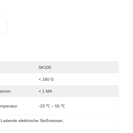
SK100
< 160 G
strom:
< 1 MA
emperatur:
-20 ℃ ~ 55 ℃
 Ladende elektrische Stoßmesser
, 