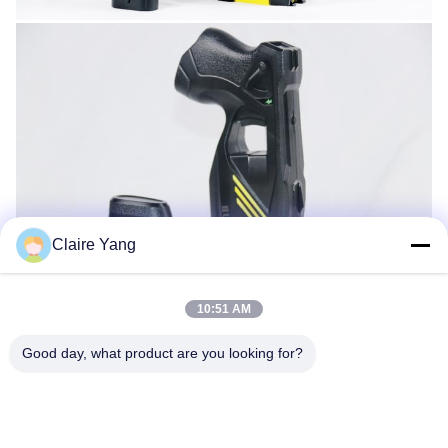
Claire Yang
10:51 AM
Good day, what product are you looking for?
Umbauten:
Schlagwaffenpatronen
Zubehör Für Betäubungswaffen
Batterie Für Stun Pistols