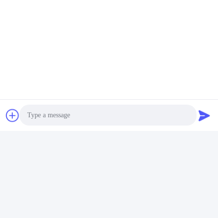
Schnelle Kontaktaufnahme
Adresse
17. Stockwerk, Block 9A, Baoneng Science Park, Qinghu
Gemeinde, Longhua Bezirk, Shenzhen Stadt, Guangdong
Provinz, China
Telefon
86-0755-33977936
E-Mail
Photo
info@hushacn.com
Video Call
Audio Call