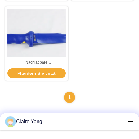
Sicherheitsschalter
Nachladbare
Militärschulungsmesser
Plaudern Sie Jetzt
Polizeischulungsgeräte mit
Schockfunktion
1
Claire Yang
Schnelle Kontaktaufnahme