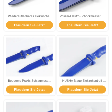
Wiederaufladbares elektrisches
Polizei-Elektro-Schockmesser mit
Schlagmesser
Sicherheitsschalter und
Plaudern Sie Jetzt
Plaudern Sie Jetzt
Praxistausbildungsschlagmesser
allgemeiner Ladebedienung
6-10KV Leichtgewicht
Bequeme Praxis-Schlagmesser
HUSHA Blaue Elektrokontroll-
mit Hochspannungs-
Trainingsdolch mit
Plaudern Sie Jetzt
Plaudern Sie Jetzt
Schlagfunktion
Hochspannungsbogen,
wiederaufladbarem Akku und
Sicherheitsschalter für
realistisches Training