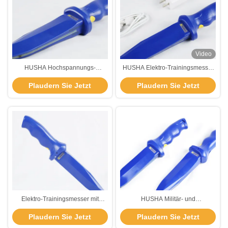
Video
HUSHA Hochspannungs-
HUSHA Elektro-Trainingsmesser
Schocktrainingsmesser
mit Hochspannungs-Bogen-
Plaudern Sie Jetzt
Plaudern Sie Jetzt
Wiederaufladbare elektrische
Wiederaufladbarer Batterie und
Steuerung Trainingsdolch mit
Sicherheitsschalter für die
Sicherheitsschutz
Ausbildung der Militärpolizei
Elektro-Trainingsmesser mit
HUSHA Militär- und
wiederaufladbarer Batterie für die
Polizeielektronik-Trainingsmesser
Plaudern Sie Jetzt
Plaudern Sie Jetzt
Militärpolizei
mit Hochspannungs-Bogen-
Wiederaufladbare Batterie und