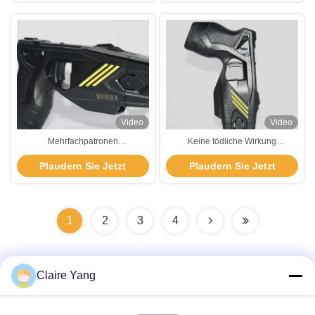
Strafverfolgung
Display für
Strafverfolgungsbehörden
Video
Video
Mehrfachpatronen
Keine tödliche Wirkung
Energiewehrgerät
Leitungsenergie Waffe zum
Plaudern Sie Jetzt
Plaudern Sie Jetzt
Wasserdichtheit
Schutz der Sicherheit Ip57
wasserdicht
1
2
3
4
Claire Yang
Schnelle Kontaktaufnahme