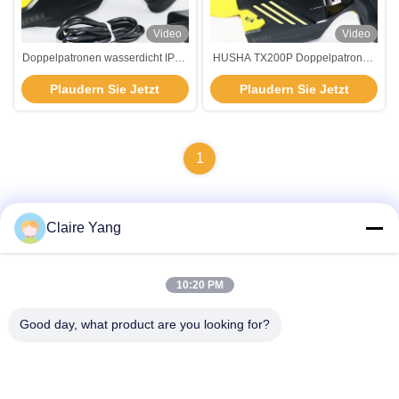
Video
Video
Doppelpatronen wasserdicht IP57
HUSHA TX200P Doppelpatronen
Digitaldisplay Stun Gun Leitet
Stun Gun mit IP57 wasserdicht
Plaudern Sie Jetzt
Plaudern Sie Jetzt
Energiewaffe
und Doppellaser & LED Licht
Nicht tödliche Waffe
1
Claire Yang
Schnelle Kontaktaufnahme
10:20 PM
Adresse
Good day, what product are you looking for?
17. Stockwerk, Block 9A, Baoneng Science Park, Qinghu
Gemeinde, Longhua Bezirk, Shenzhen Stadt, Guangdong
Provinz, China