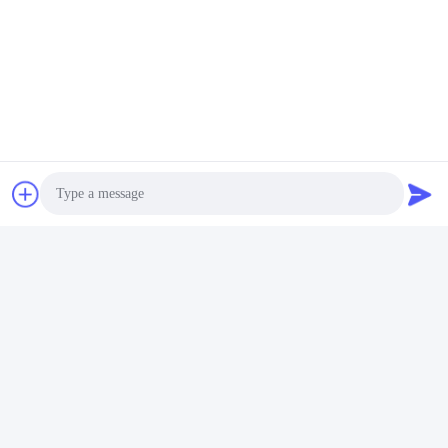
Wenn der Sicherheitsschalter
eingeschaltet ist,
Das Bluetooth-
Signal wird gesendet, um die
Körperkamera in der Nähe in den
Aufnahmemodus zu aktivieren, um
sicherzustellen, dass die
Strafverfolgungsbehörden Beweise
rechtzeitig aufnehmen.
Photo
Video Call
Audio Call