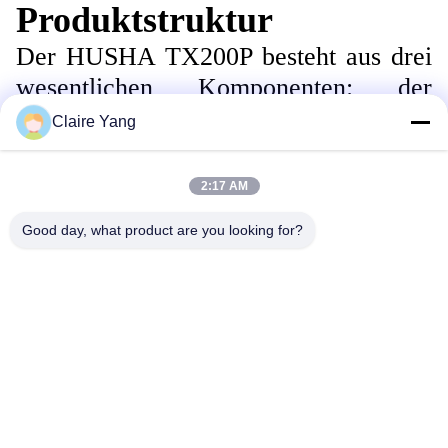
Produktstruktur
Der HUSHA TX200P besteht aus drei
wesentlichen Komponenten: der
Haupteinheit, der Patrone und der
Claire Yang
Batterie.
2:17 AM
Good day, what product are you looking for?