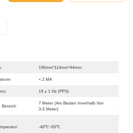
:
195mm*114mm*44mm
strom:
< 2 MA
enz:
19 ± 1 Hz (PPS)
7 Meter (am Besten Innerhalb Von 
 Bereich:
3-5 Meter)
emperatur:
-40℃~55℃