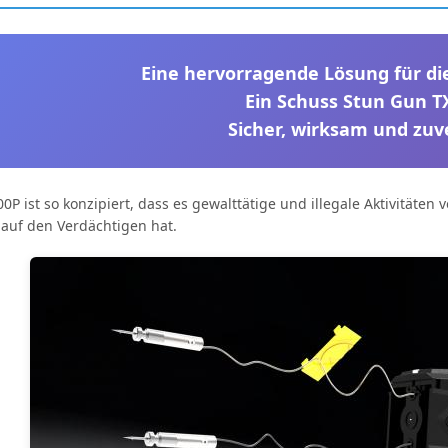
Eine hervorragende Lösung für di
Ein Schuss Stun Gun T
Sicher, wirksam und zuv
P ist so konzipiert, dass es gewalttätige und illegale Aktivitäte
t auf den Verdächtigen hat.