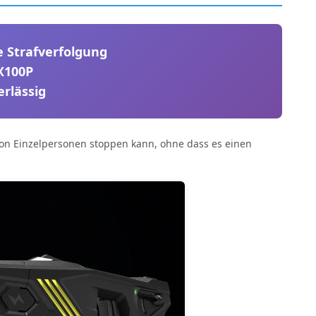
e Strafverfolgung
X100P
erlässig
n von Einzelpersonen stoppen kann, ohne dass es einen