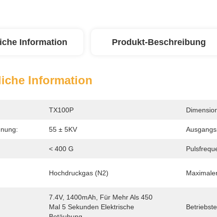
iche Information
Produkt-Beschreibung
iche Information
TX100P
Dimension
nung:
55 ± 5KV
Ausgangs
< 400 G
Pulsfrequ
Hochdruckgas (N2)
Maximaler
7.4V, 1400mAh, Für Mehr Als 450 
Mal 5 Sekunden Elektrische 
Betriebst
Betäubung.