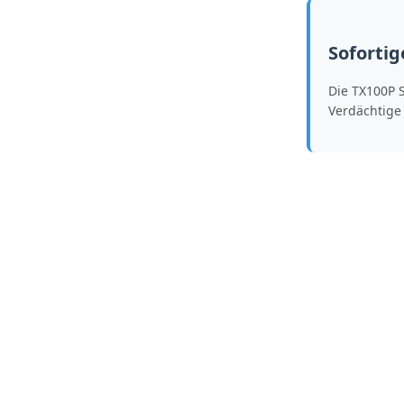
Soforti
Die TX100P S
Verdächtige