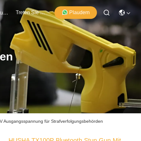
Treten Sie Mit Uns In Verbindung
Plaudern
Veranstaltungen
ten
V Ausgangsspannung für Strafverfolgungsbehörden
HUSHA TX100P Bluetooth Stun Gun Mit