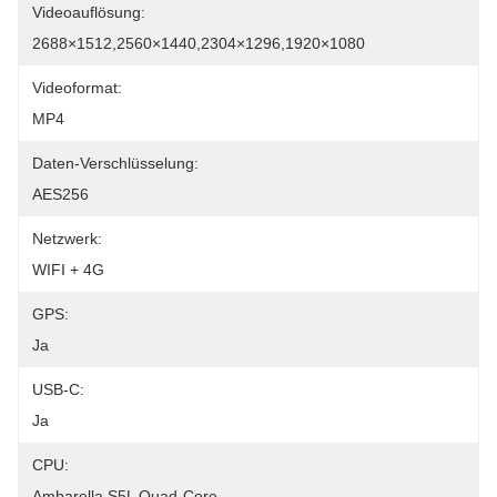
Videoauflösung:
2688×1512,2560×1440,2304×1296,1920×1080
Videoformat:
MP4
Daten-Verschlüsselung:
AES256
Netzwerk:
WIFI + 4G
GPS:
Ja
USB-C:
Ja
CPU:
Ambarella S5L Quad-Core