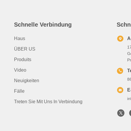
Schnelle Verbindung
Schn
Haus
A
1
ÜBER US
G
Produits
P
Video
T
8
Neuigkeiten
E
Fälle
i
Treten Sie Mit Uns In Verbindung