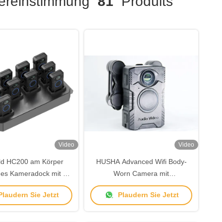
reinstimmung
81
Produits
Video
Video
ld HC200 am Körper
HUSHA Advanced Wifi Body-
nes Kameradock mit 10
Worn Camera mit
ssen zum Aufladen und
720P/1080P/1296P/1440P/1512P
laudern Sie Jetzt
Plaudern Sie Jetzt
hladen von Daten,
Auflösung, IP67 Wasserdicht
patibel mit HC200
und 12 Stunden Akkulaufzeit