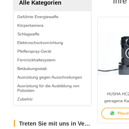
Ihre
Alle Kategorien
Geführte Energiewaffe
Körperkamera
Schlagwaffe
Elektroschockvorrichtung
Pfefferspray-Gerät
Fernrückhaltesystem
Betäubungsstab
Ausrüstung gegen Ausschreitungen
Ausrüstung für die Ausbildung von
Polizisten
HUSHA HC2
Zubehör
getragene Ka
Akkulaufzeit,
Plaude
kabelloser Ak
Strafv
Treten Sie mit uns in Verbindung