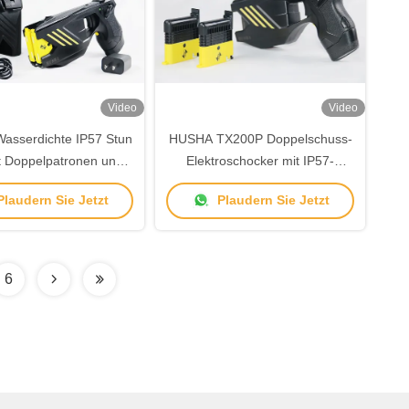
Video
Video
sserdichte IP57 Stun
HUSHA TX200P Doppelschuss-
t Doppelpatronen und
Elektroschocker mit IP57-
Ausgangsspannung für
Wasserdichtigkeit und 55 kV
laudern Sie Jetzt
Plaudern Sie Jetzt
verfolgungsbehörden
Ausgangsspannung für die
Strafverfolgung
6