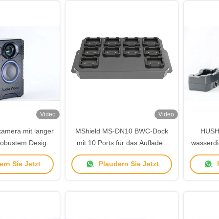
Video
Video
amera mit langer
MShield MS-DN10 BWC-Dock
HUSHA
 robustem Design
mit 10 Ports für das Aufladen
wasserdi
zeichnung für
und Hochladen von HC200-
12-Stund
rn Sie Jetzt
Plaudern Sie Jetzt
P
lgungsbehörden
Körperkameras