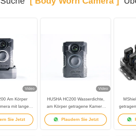
 Suche
[ Body Worn Camera ]
Übe
Video
Video
00 Am Körper
HUSHA HC200 Wasserdichte,
MShie
mera mit langer
am Körper getragene Kamera
getrage
 wasserdicht und
mit kabelloser Aktivierung und
Anschlü
rn Sie Jetzt
Plaudern Sie Jetzt
P
tivierung für die
langer Akkulaufzeit für die
Hoc
erfolgung
Strafverfolgung
kom