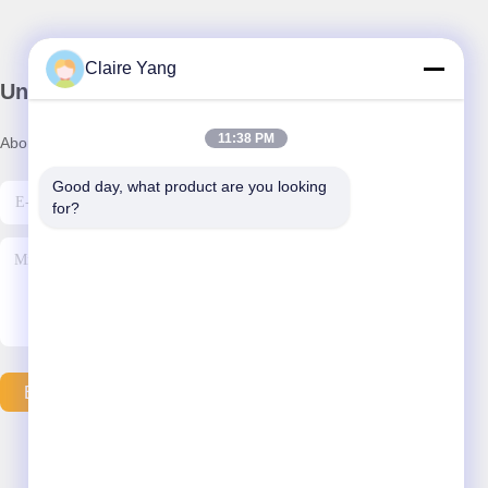
Claire Yang
Unser Newsletter
11:38 PM
Abonnieren Sie unseren Newsletter für Rabatte und mehr.
Good day, what product are you looking 
for?
E-Mail Senden