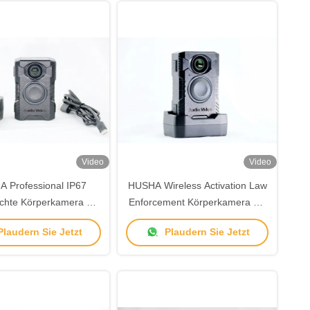
Video
Video
 Professional IP67
HUSHA Wireless Activation Law
chte Körperkamera mit
Enforcement Körperkamera mit
en Akkulaufzeit und 2-
Live-Streaming und IP67-
laudern Sie Jetzt
Plaudern Sie Jetzt
Meter-Test
Wasserdichtheit