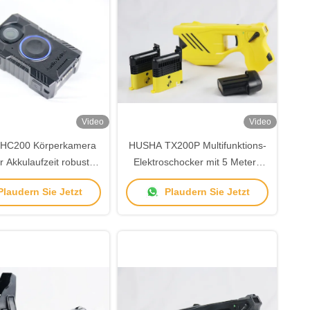
Video
Video
HC200 Körperkamera
HUSHA TX200P Multifunktions-
r Akkulaufzeit robustes
Elektroschocker mit 5 Metern
ign und drahtlose
effektiver Reichweite,
laudern Sie Jetzt
Plaudern Sie Jetzt
Aktivierung für
Doppelkartuschen und IP57-
verfolgungsbehörden
Wasserdichtigkeit