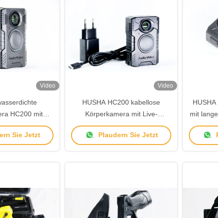
Video
Video
wasserdichte
HUSHA HC200 kabellose
HUSHA 
ra HC200 mit
Körperkamera mit Live-
mit lange
Aktivierung und
Streaming-HDR-Aufnahme und
Des
rn Sie Jetzt
Plaudern Sie Jetzt
P
kkulaufzeit
IP67-Wasserdichtigkeit
Straf