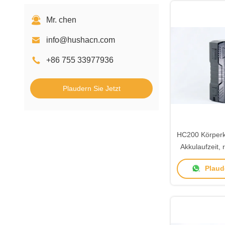
Mr. chen
info@hushacn.com
+86 755 33977936
Plaudern Sie Jetzt
HC200 Körperk
Akkulaufzeit,
und HDR-Auf
Plaude
Strafverfo