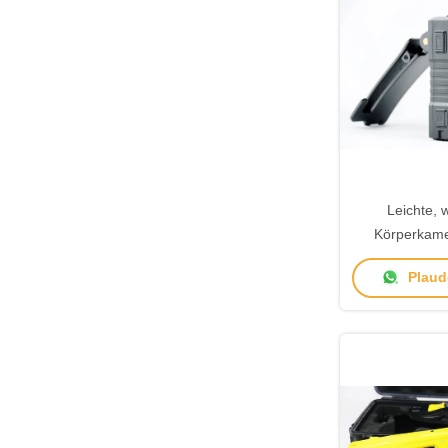
Leichte, 
Körperkame
kabelloser 
Plaude
langer A