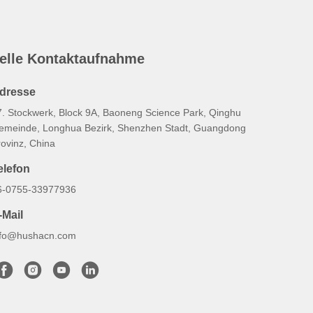
elle Kontaktaufnahme
dresse
7. Stockwerk, Block 9A, Baoneng Science Park, Qinghu
emeinde, Longhua Bezirk, Shenzhen Stadt, Guangdong
rovinz, China
elefon
6-0755-33977936
-Mail
nfo@hushacn.com