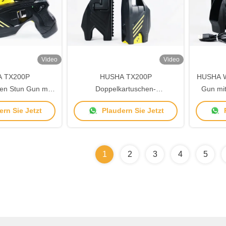
Video
Video
 TX200P
HUSHA TX200P
HUSHA Wa
en Stun Gun mit
Doppelkartuschen-
Gun mi
serdicht und
Elektroschocker mit IP57-
55±5KV 
rn Sie Jetzt
Plaudern Sie Jetzt
P
 LED Licht Nicht
Wasserdichtigkeit und 55 kV
Straf
che Waffe
Ausgangsspannung für die
Strafverfolgung
1
2
3
4
5