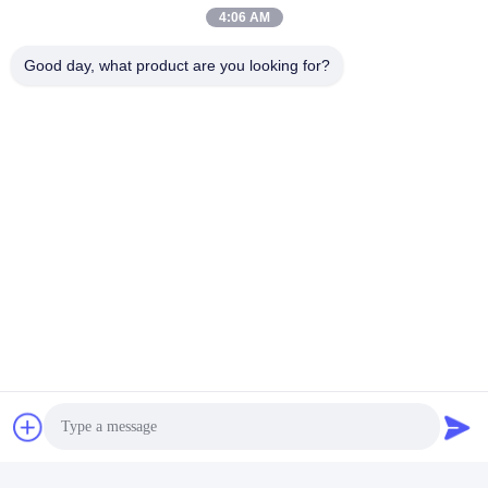
4:06 AM
Polizeieinrichtungs-Kameras
Good day, what product are you looking for?
Körperkameras Der Strafverfolgungsbehörden
Schnelle Kontaktaufnahme
Adresse
17. Stockwerk, Block 9A, Baoneng Science Park, Qinghu
Gemeinde, Longhua Bezirk, Shenzhen Stadt, Guangdong
Provinz, China
Telefon
86-0755-33977936
E-Mail