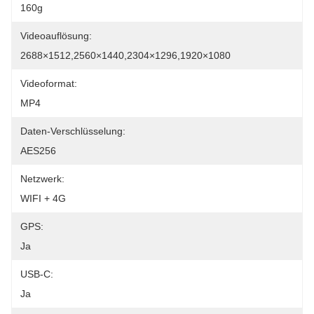
160g
Videoauflösung:
2688×1512,2560×1440,2304×1296,1920×1080
Videoformat:
MP4
Daten-Verschlüsselung:
AES256
Netzwerk:
WIFI + 4G
GPS:
Ja
USB-C:
Ja