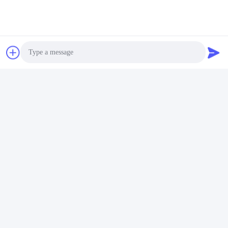
Produktstruktur
Der HUSHA TX200P besteht aus drei Hauptkomponenten:
Hauptkörper, Patrone und Batterie.
Photo
Video Call
Audio Call