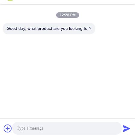
Schnelle Kontaktaufnahme
12:28 PM
Adresse
Good day, what product are you looking for?
17. Stockwerk, Block 9A, Baoneng Science Park, Qinghu
Gemeinde, Longhua Bezirk, Shenzhen Stadt, Guangdong
Provinz, China
Telefon
86-0755-33977936
E-Mail
info@hushacn.com
Privacy policy
|
Sitemap
| Gute Qualität Chinas Geführte
Energiewaffe Lieferant. Copyright-© 2024-2026 HUSHA GROUP .
Alle Rechte vorbehalten.