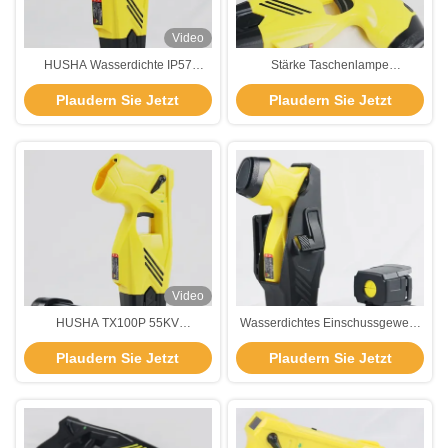
Video
HUSHA Wasserdichte IP57
Stärke Taschenlampe
elektrische Schlagpistole mit
Elektroschockwaffe Polizei
Plaudern Sie Jetzt
Plaudern Sie Jetzt
55KV Ausgangsspannung und
Schockwaffe für Strafverfolgung
wiederaufladbarer Batterie
TX100P
Video
HUSHA TX100P 55KV
Wasserdichtes Einschussgewehr
Ausgangsspannung IP57
der Polizei
Plaudern Sie Jetzt
Plaudern Sie Jetzt
Wasserdichte Stun Gun mit 7
Meter Reichweite für
Strafverfolgungsbehörden