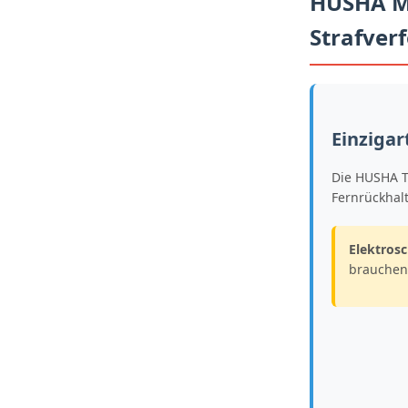
HUSHA Mu
Strafver
Einzigar
Die HUSHA TX
Fernrückhalt
Elektros
brauchen