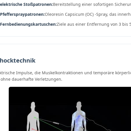
 elektrische Stoßpatronen:
Bereitstellung einer sofortigen Sicher
 Pfefferspraypatronen:
Oleoresin Capsicum (OC) -Spray, das innerh
 Fernbedienungskartuschen:
Ziele aus einer Entfernung von 3 bis 
chocktechnik
ktrische Impulse, die Muskelkontraktionen und temporäre körperlic
, ohne dauerhafte Verletzungen.