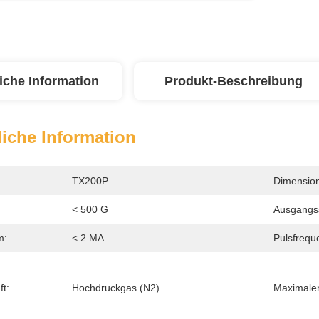
iche Information
Produkt-Beschreibung
iche Information
TX200P
Dimension
< 500 G
Ausgangs
m:
< 2 MA
Pulsfrequ
t:
Hochdruckgas (N2)
Maximaler