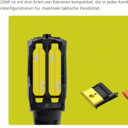
200P ist mit drei Arten von Patronen kompatibel, die in jeder Ko
nkonfigurationen für maximale taktische Flexibilität.