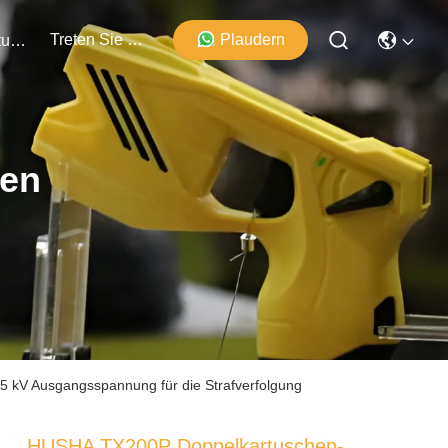
Treten Sie Mit Uns In Verbindung
Plaudern
Veranstaltungen
ten
5 kV Ausgangsspannung für die Strafverfolgung
HUSHA TX200P Doppelkartuschen-