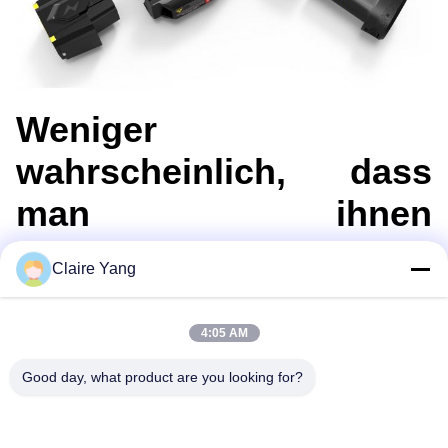
Weniger
wahrscheinlich, dass
man ihnen
entgegenwirkt
Claire Yang
Wenn sich der erste Schuss nur
teilweise als wirksam erweist,
4:05 AM
verringert der zweite Schuss die
Möglichkeit des Angreifers, sich zu
Good day, what product are you looking for?
erholen, zu reagieren oder einen
Gegenangriff zu starten.