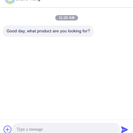
Schnelle Kontaktaufnahme
11:20 AM
Adresse
Good day, what product are you looking for?
17. Stockwerk, Block 9A, Baoneng Science Park, Qinghu
Gemeinde, Longhua Bezirk, Shenzhen Stadt, Guangdong
Provinz, China
Telefon
86-0755-33977936
E-Mail
info@hushacn.com
Privacy policy
|
Sitemap
| Gute Qualität Chinas Geführte
Energiewaffe Lieferant. Copyright-© 2024-2026 HUSHA GROUP .
Alle Rechte vorbehalten.